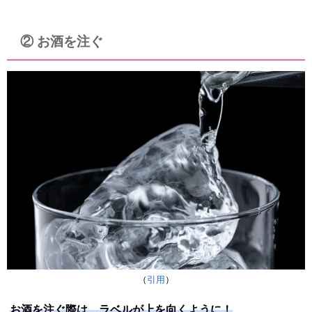
② お酒を注ぐ
（
引用
）
お酒を注ぐ際は、ラベルが上を向くように！