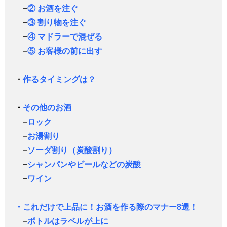
−
② お酒を注ぐ
−
③ 割り物を注ぐ
−
④ マドラーで混ぜる
−
⑤ お客様の前に出す
・
作るタイミングは？
・
その他のお酒
−
ロック
−
お湯割り
−
ソーダ割り（炭酸割り）
−
シャンパンやビールなどの炭酸
−
ワイン
・これだけで上品に！お酒を作る際のマナー8選！
−
ボトルはラベルが上に