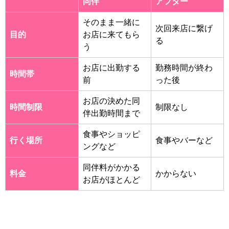
同伴
アフター
そのまま一緒に
次回来店に繋げ
目的
お店に来てもら
る
う
お店に出勤する
勤務時間が終わ
時間帯
前
った後
お店の決めた同
時間制限
制限なし
伴出勤時間まで
食事やショッピ
行く場所
食事やバーなど
ングなど
同伴料がかかる
料金
かからない
お店がほとんど