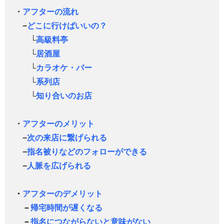
・
アフターの流れ
−
どこに行けばいいの？
└
高級料亭
└
居酒屋
└
カラオケ・バー
└
系列店
└
知り合いのお店
・
アフターのメリット
−
次の来店に繋げられる
−
指名被りなどのフォローができる
−
人脈を広げられる
・
アフターのデメリット
－
帰宅時間が遅くなる
－
指名につながらないと意味がない