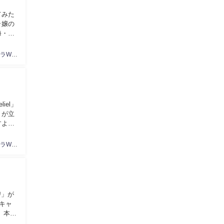
てみた
ラ嬢の
海・関
キャバクラWeb編集部
iel」
トが立
すよ
キャバクラWeb編集部
碧」が
キャ
 本記