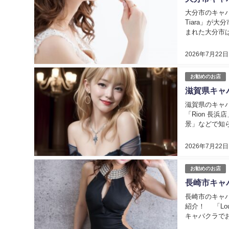
大分市のキャバ
Tiara」が
まれた大分市
ックなど夜遊び
2026年7月22日
お勧めのお店
滋賀県キャ
滋賀県のキャバ
「Rion 長
景」などで知
れます。 そん
2026年7月22日
お勧めのお店
長崎市キャ
長崎市のキャ
紹介！ 「Loun
キャバクラで
はぐくまれてい