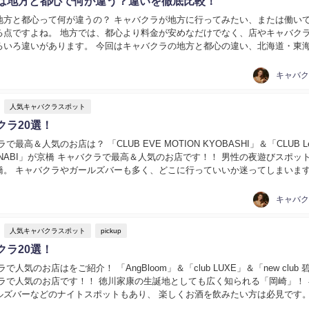
は地方と都心で何が違う？違いを徹底比較！
地方と都心って何が違うの？ キャバクラが地方に行ってみたい、または働い
る点ですよね。 地方では、都心より料金が安めなだけでなく、店やキャバク
ろいろ違いがあります。 今回はキャバクラの地方と都心の違い、北海道・東
の料金相場の違いなどを解説します！...
人気キャバクラスポット
クラ20選！
最高＆人気のお店は？ 「CLUB EVE MOTION KYOBASHI」＆「CLUB Lel
HANABI」が京橋 キャバクラで最高＆人気のお店です！！ 男性の夜遊びスポッ
橋。 キャバクラやガールズバーも多く、どこに行っていいか迷ってしまいま
...
人気キャバクラスポット
pickup
クラ20選！
で人気のお店はをご紹介！ 「AngBloom」＆「club LUXE」＆「new club 
クラで人気のお店です！！ 徳川家康の生誕地としても広く知られる「岡崎」！ 
ルズバーなどのナイトスポットもあり、 楽しくお酒を飲みたい方は必見です。
ャバクラB...