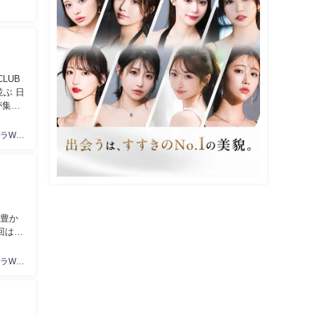
CLUB
ぶ 日
が集ま
キャバクラWeb編集部
緑豊か
回はそ
キャバクラWeb編集部