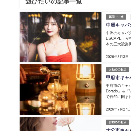
遊びたいの記事一覧
福岡・中洲
中洲キャバク
中洲のキャバクラ
ESCAPE」
本の三大歓楽
ります！ 特に、
2026年8月3日
お勧めのお店
甲府市キャ
甲府市のキャバ
Dorado」
で自然に囲ま
んな甲府市の夜
2026年7月27日
お勧めのお店
大分市キャ