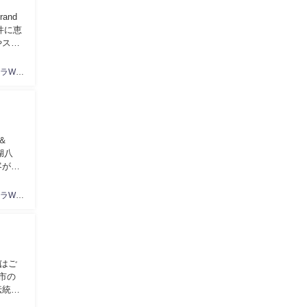
and
件に恵
やスナ
キャバクラWeb編集部
＆
湖八
客が訪
キャバクラWeb編集部
はご
崎市の
伝統が