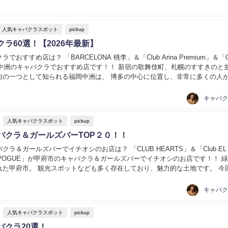
人気キャバクラスポット
pickup
ラ60選！【2026年最新】
でおすすめ店は？ 「BARCELONA 桃李」＆「Club Arina Premium」＆「
が中洲のキャバクラでおすすめ店です！！ 新宿の歌舞伎町、札幌のすすきのと並
街の一つとして知られる福岡中洲は、 博多の中心に位置し、非常に多くの人
中洲...
人気キャバクラスポット
pickup
バクラ＆ガールズバーTOP２０！！
クラ＆ガールズバーでイチオシのお店は？ 「CLUB HEARTS」＆「Club EL
＆「VOGUE」が甲府市のキャバクラ＆ガールズバーでイチオシのお店です！！ 
れた甲府市。 観光スポットなども多く存在しており、魅力的な土地です。 今
を飾る華やかなお店を...
人気キャバクラスポット
pickup
バクラ20選！