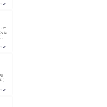
キャバクラWeb編集部
A」が
渡った
く、
キャバクラWeb編集部
業地
高くて
キャバクラWeb編集部