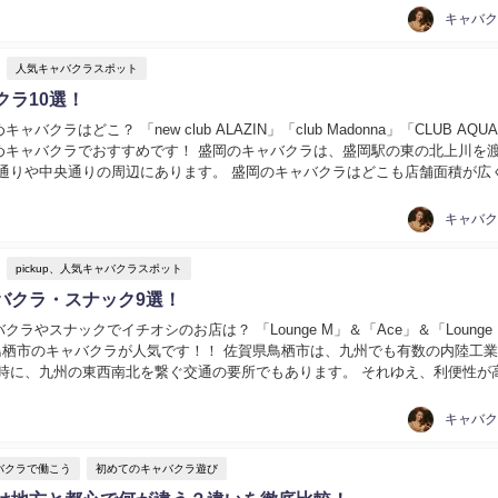
人気キャバクラスポット
クラ10選！
バクラはどこ？ 「new club ALAZIN」「club Madonna」「CLUB AQU
めキャバクラでおすすめです！ 盛岡のキャバクラは、盛岡駅の東の北上川を
大通りや中央通りの周辺にあります。 盛岡のキャバクラはどこも店舗面積が広
で優雅な...
pickup、人気キャバクラスポット
バクラ・スナック9選！
クラやスナックでイチオシのお店は？ 「Lounge M」＆「Ace」＆「Lounge
..」が鳥栖市のキャバクラが人気です！！ 佐賀県鳥栖市は、九州でも有数の内陸工
同時に、九州の東西南北を繋ぐ交通の要所でもあります。 それゆえ、利便性が
して有名です。 そん...
バクラで働こう
初めてのキャバクラ遊び