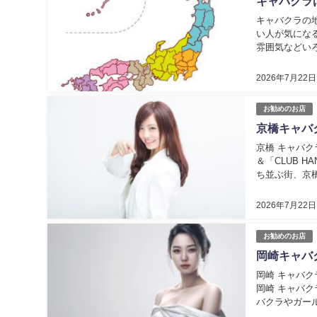
キャバクラ
キャバクラの
い人が気にな
雰囲気などい
西など地域ごと
2026年7月22日
お勧めのお店
京橋キャバ
京橋 キャバクラで
＆「CLUB 
ち並ぶ街、京
ね。 そこで今回
2026年7月22日
お勧めのお店
岡崎キャバ
岡崎 キャバクラ
岡崎 キャバ
バクラやガー
事では『岡崎 キ