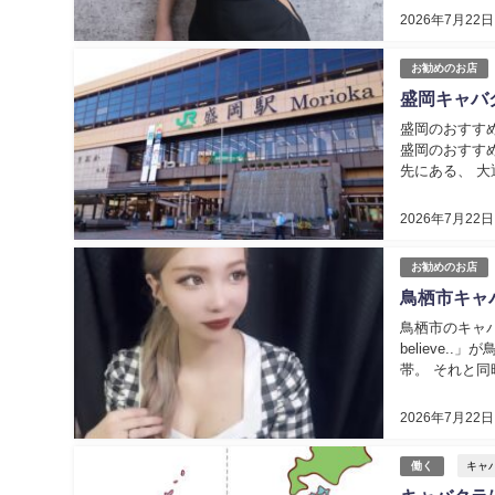
2026年7月22日
お勧めのお店
盛岡キャバ
盛岡のおすすめキャ
盛岡のおすす
先にある、 
ラグジュアリー
2026年7月22日
お勧めのお店
鳥栖市キャ
鳥栖市のキャバ
believe
帯。 それと
住みやすい街と
2026年7月22日
働く
キャ