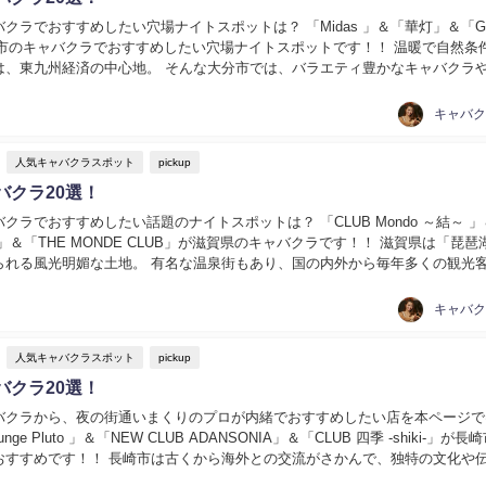
クラでおすすめしたい穴場ナイトスポットは？ 「Midas 」＆「華灯」＆「Gr
大分市のキャバクラでおすすめしたい穴場ナイトスポットです！！ 温暖で自然条
は、東九州経済の中心地。 そんな大分市では、バラエティ豊かなキャバクラ
スポットが充実！ 温泉巡...
人気キャバクラスポット
pickup
バクラ20選！
クラでおすすめしたい話題のナイトスポットは？ 「CLUB Mondo ～結～ 」
浜店」＆「THE MONDE CLUB」が滋賀県のキャバクラです！！ 滋賀県は「琵琶
られる風光明媚な土地。 有名な温泉街もあり、国の内外から毎年多くの観光
な滋賀県では、全国レ...
人気キャバクラスポット
pickup
バクラ20選！
バクラから、夜の街通いまくりのプロが内緒でおすすめしたい店を本ページで
ge Pluto 」＆「NEW CLUB ADANSONIA」＆「CLUB 四季 -shiki-」が長
おすすめです！！ 長崎市は古くから海外との交流がさかんで、独特の文化や
ます...