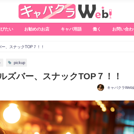
遊びたい
お勧めのお店
キャバ用語
働く
お問い合わ
ー、スナックTOP７！！
ト
pickup
ルズバー、スナックTOP７！！
キャバクラWeb