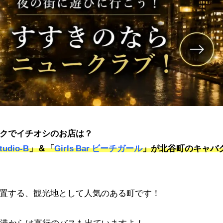
クでイチオシのお店は？
udio-B
」＆「
Girls Bar ビーチガール
」が
北谷町のキャバ
置する、観光地として人気のある町です！
空港からは直行のバスも出ていますよ！