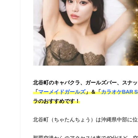
北谷町
のキャバクラ、ガールズバー、スナッ
「
マーメイドガールズ
」＆「
カラオケBAR St
ラのおすすめです！
北谷町（ちゃたんちょう）は沖縄県中部に位
那覇空港からのアクセスは車で40分ほど。