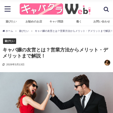
遊びたい
お勧めのお店
キャバ用語
働く
お問い合わせ
ホーム
遊びたい
キャバ嬢の友営とは？営業方法からメリット・デメリットまで解説
遊びたい
キャバ嬢の友営とは？営業方法からメリット・デ
メリットまで解説！
2026年3月13日