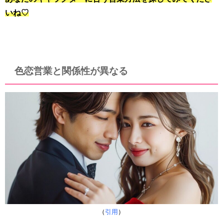
いね♡
色恋営業と関係性が異なる
（
引用
）