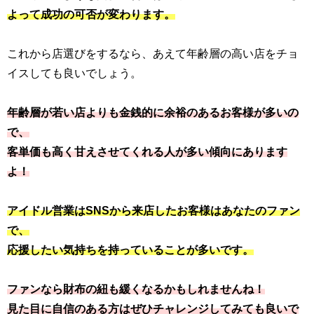
よって成功の可否が変わります。
これから店選びをするなら、あえて年齢層の高い店をチョ
イスしても良いでしょう。
年齢層が若い店よりも金銭的に余裕のあるお客様が多いの
で、
客単価も高く甘えさせてくれる人が多い傾向にあります
よ！
アイドル営業はSNSから来店したお客様はあなたのファン
で、
応援したい気持ちを持っていることが多いです。
ファンなら財布の紐も緩くなるかもしれませんね！
見た目に自信のある方はぜひチャレンジしてみても良いで