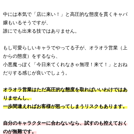
中には本気で「店に来い！」と高圧的な態度を貫くキャバ
嬢もいるそうですが、
誰にでも出来る技ではありません。
もし可愛らしいキャラでやってる子が、オラオラ営業（上
からの態度）をするなら、
小悪魔っぽく「今日来てくれなきゃ無理！来て！」とおね
だりする感じが良いでしょう。
オラオラ営業はただ高圧的な態度を取ればいいわけではあ
りませんし、
一歩間違えればお客様が怒ってしまうリスクもあります。
自分のキャラクターに合わないなら、試すのも控えておく
のが無難です。