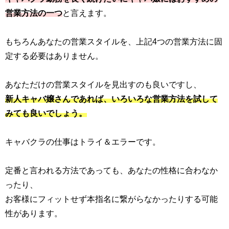
営業方法の一つ
と言えます。
もちろんあなたの営業スタイルを、上記4つの営業方法に固
定する必要はありません。
あなただけの営業スタイルを見出すのも良いですし、
新人キャバ嬢さんであれば、いろいろな営業方法を試して
みても良いでしょう。
キャバクラの仕事はトライ＆エラーです。
定番と言われる方法であっても、あなたの性格に合わなか
ったり、
お客様にフィットせず本指名に繋がらなかったりする可能
性があります。