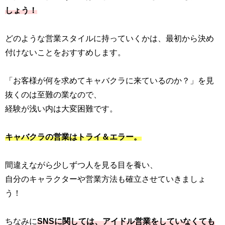
しょう！
どのような営業スタイルに持っていくかは、最初から決め
付けないことをおすすめします。
「お客様が何を求めてキャバクラに来ているのか？」を見
抜くのは至難の業なので、
経験が浅い内は大変困難です。
キャバクラの営業はトライ＆エラー。
間違えながら少しずつ人を見る目を養い、
自分のキャラクターや営業方法も確立させていきましょ
う！
ちなみに
SNSに関しては、アイドル営業をしていなくても