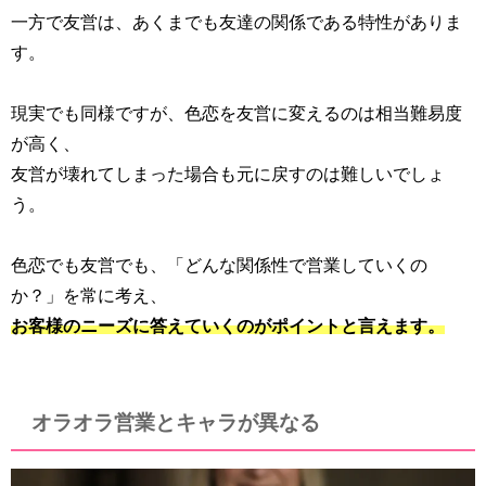
一方で友営は、あくまでも友達の関係である特性がありま
す。
現実でも同様ですが、色恋を友営に変えるのは相当難易度
が高く、
友営が壊れてしまった場合も元に戻すのは難しいでしょ
う。
色恋でも友営でも、「どんな関係性で営業していくの
か？」を常に考え、
お客様のニーズに答えていくのがポイントと言えます。
オラオラ営業とキャラが異なる