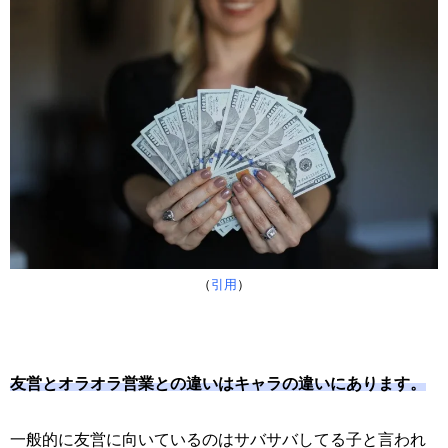
（
引用
）
友営とオラオラ営業との違いはキャラの違いにあります。
一般的に友営に向いているのはサバサバしてる子と言われ