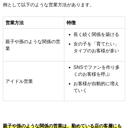
例として以下のような営業方法があります。
営業方法
特徴
長く続く関係を築ける
親子や孫のような関係の営
女の子を「育てたい」
業
タイプのお客様が多い
SNSでファンを作り多
くのお客様を呼ぶ
アイドル営業
お客様が自動的に増え
ていく
親子や孫のような関係の営業は、勤めている店の客層にも