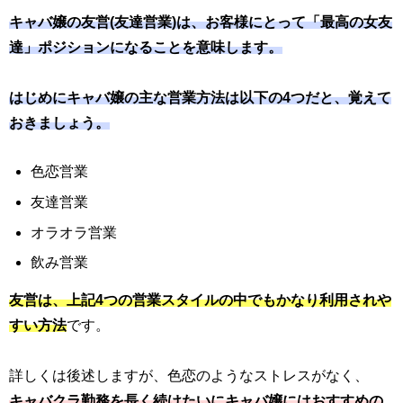
キャバ嬢の友営(友達営業)は、お客様にとって「最高の女友
達」ポジションになることを意味します。
はじめにキャバ嬢の主な営業方法は以下の4つだと、覚えて
おきましょう。
色恋営業
友達営業
オラオラ営業
飲み営業
友営は、上記4つの営業スタイルの中でもかなり利用されや
すい方法
です。
詳しくは後述しますが、色恋のようなストレスがなく、
キャバクラ勤務を長く続けたいにキャバ嬢にはおすすめの