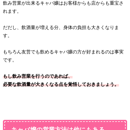
飲み営業が出来るキャバ嬢はお客様からも店からも重宝さ
れます。
だだし、飲酒量が増える分、身体の負担も大きくなりま
す。
もちろん友営でも飲めるキャバ嬢の方が好まれるのは事実
です。
もし飲み営業を行うのであれば、
必要な飲酒量が大きくなる点を覚悟しておきましょう。
キャバ嬢の営業方法は他にもある