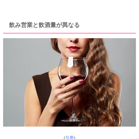
飲み営業と飲酒量が異なる
（
引用
）