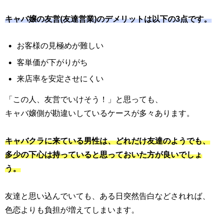
キャバ嬢の友営(友達営業)のデメリットは以下の3点です。
お客様の見極めが難しい
客単価が下がりがち
来店率を安定させにくい
「この人、友営でいけそう！」と思っても、
キャバ嬢側が勘違いしているケースが多々あります。
キャバクラに来ている男性は、どれだけ友達のようでも、
多少の下心は持っていると思っておいた方が良いでしょ
う。
友達と思い込んでいても、ある日突然告白などされれば、
色恋よりも負担が増えてしまいます。