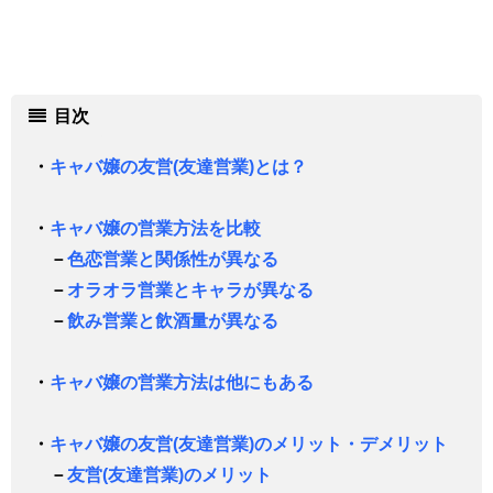
目次
・
キャバ嬢の友営(友達営業)とは？
・
キャバ嬢の営業方法を比較
－
色恋営業と関係性が異なる
－
オラオラ営業とキャラが異なる
－
飲み営業と飲酒量が異なる
・
キャバ嬢の営業方法は他にもある
・
キャバ嬢の友営(友達営業)のメリット・デメリット
－
友営(友達営業)のメリット