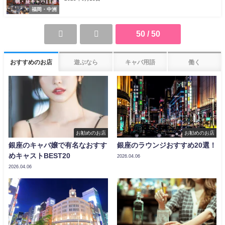
福岡・中洲
50 / 50
おすすめのお店
遊ぶなら
キャバ用語
働く
お勧めのお店
お勧めのお店
銀座のキャバ嬢で有名なおすす
銀座のラウンジおすすめ20選！
めキャストBEST20
2026.04.06
2026.04.06