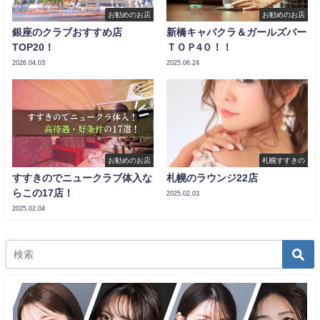
お勧めのお店
お勧めのお店
銀座のクラブおすすめ店
新橋キャバクラ＆ガールズバー
TOP20！
ＴＯＰ4０！！
2026.04.03
2025.06.24
お勧めのお店
札幌すすきの
すすきのでニュークラブ体入な
札幌のラウンジ22店
らこの17店！
2025.02.03
2025.02.04