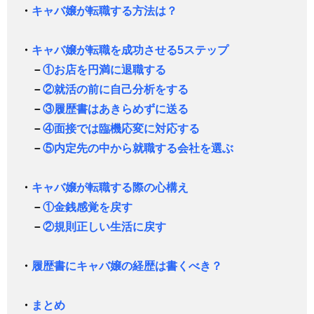
・
キャバ嬢が転職する方法は？
・
キャバ嬢が転職を成功させる5ステップ
－
①お店を円満に退職する
－
②就活の前に自己分析をする
－
③履歴書はあきらめずに送る
－
④面接では臨機応変に対応する
－
⑤内定先の中から就職する会社を選ぶ
・
キャバ嬢が転職する際の心構え
－
①金銭感覚を戻す
－
②規則正しい生活に戻す
・
履歴書にキャバ嬢の経歴は書くべき？
・
まとめ