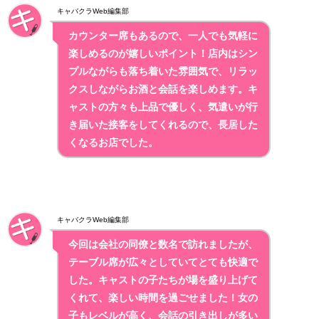
キャバクラWeb編集部
カウンター席もあるので、一人でも気軽に
楽しめるのが嬉しいポイント！店内はシン
プルながらも
落ち着いた雰囲気で、リラッ
クスしながらお酒と会話を楽しめます
。キ
ャストの方々も上品で優しく、気遣いが行
き届いた接客をしてくれるので、長居した
くなるお店でした。
キャバクラWeb編集部
今回は会社の同僚と数名で訪れましたが、
テーブル席が広々としていてとても快適で
した。キャストの子たちが場を盛り上げて
くれて、楽しい時間を過ごせました！女の
子もレベルが高く、会話の引き出しが多い