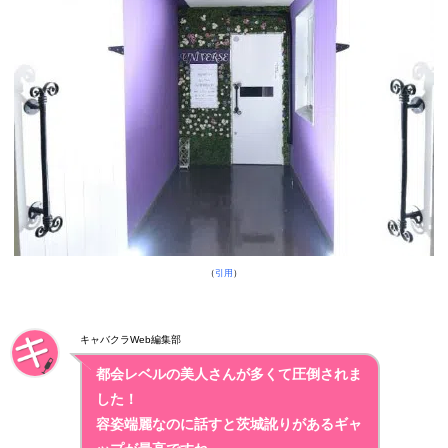
（
引用
）
キャバクラWeb編集部
都会レベルの美人さんが多くて圧倒されま
した！
容姿端麗なのに話すと茨城訛りがあるギャ