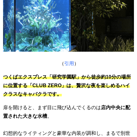
（
引用
）
つくばエクスプレス「研究学園駅」から徒歩約10分の場所
に位置する「CLUB ZERO」は、贅沢な夜を楽しめるハイ
クラスなキャバクラです。
扉を開けると、まず目に飛び込んでくるのは
店内中央に配
置された大きな水槽
。
幻想的なライティングと豪華な内装が調和し、まるで別世