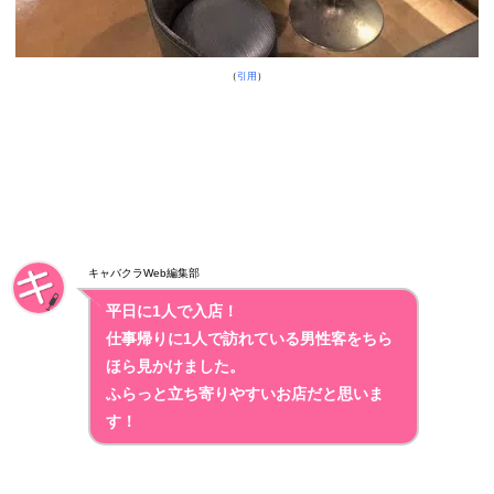
（
引用
）
キャバクラWeb編集部
平日に1人で入店！
仕事帰りに1人で訪れている男性客をちら
ほら見かけました。
ふらっと立ち寄りやすいお店だと思いま
す！