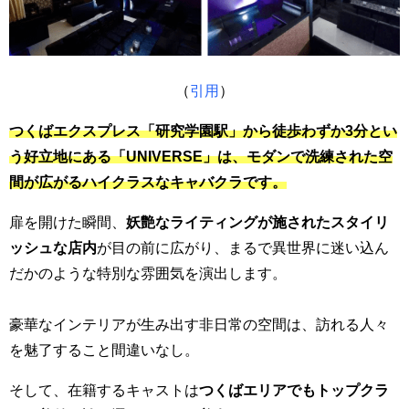
（
引用
）
つくばエクスプレス「研究学園駅」から徒歩わずか3分とい
う好立地にある「UNIVERSE」は、モダンで洗練された空
間が広がるハイクラスなキャバクラです。
扉を開けた瞬間、
妖艶なライティングが施されたスタイリ
ッシュな店内
が目の前に広がり、まるで異世界に迷い込ん
だかのような特別な雰囲気を演出します。
豪華なインテリアが生み出す非日常の空間は、訪れる人々
を魅了すること間違いなし。
そして、在籍するキャストは
つくばエリアでもトップクラ