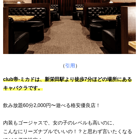
（
引用
）
club帝-ミカドは、新栄田
駅より徒歩7分ほどの場所にある
キャバクラです。
飲み放題60分2,000円〜遊べる格安優良店！
内装もゴージャスで、女の子のレベルも高いのに、
こんなにリーズナブルでいいの！？と思わず言いたくなる