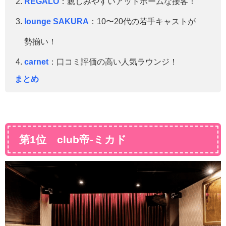
REGALO
：親しみやすいアットホームな接客！
lounge SAKURA
：10〜20代の若手キャストが
勢揃い！
carnet
：口コミ評価の高い人気ラウンジ！
まとめ
第1位 club帝-ミカド