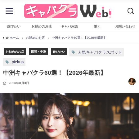
遊びたい
お勧めのお店
キャバ用語
働く
お問い合わせ
ホーム
お勧めのお店
中洲キャバクラ60選！【2026年最新】
お勧めのお店
福岡・中洲
遊びたい
人気キャバクラスポット
pickup
中洲キャバクラ60選！【2026年最新】
2026年8月3日