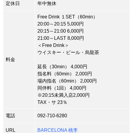
定休日
年中無休
Free Drink １SET（60min）
20:00～20:15 5,000円
20:15～21:00 6,000円
21:00～LAST 8,000円
＜Free Drink＞
ウイスキー・ビール・烏龍茶
料金
延長（30min） 4,000円
指名料（60min） 2,000円
場内指名（60min） 2,000円
同伴料（1回） 4,000円
※20:15未満入店2,000円
TAX・サ 23％
電話
092-710-6280
URL
BARCELONA 桃李