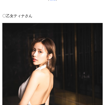
〇乙女ティナさん