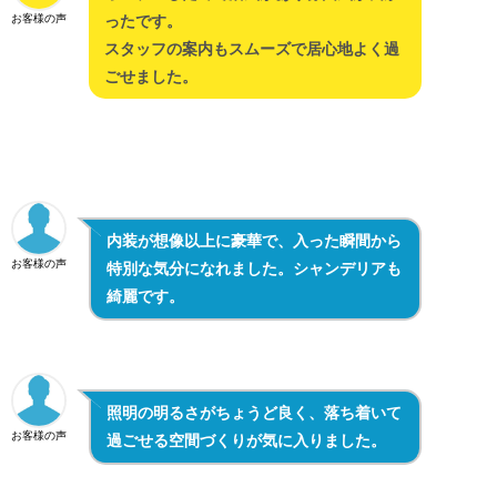
お客様の声
ったです。
スタッフの案内もスムーズで居心地よく過
ごせました。
内装が想像以上に豪華で、入った瞬間から
お客様の声
特別な気分になれました。シャンデリアも
綺麗です。
照明の明るさがちょうど良く、落ち着いて
お客様の声
過ごせる空間づくりが気に入りました。