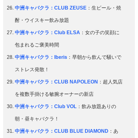
中洲キャバクラ：CLUB ZEUSE
：生ビール・焼
酎・ウイスキー飲み放題
中洲キャバクラ：Club ELSA
：女の子の笑顔に
包まれるご褒美時間
中洲キャバクラ：Iberis
：早朝から飲んで騒いで
ストレス発散！
中洲キャバクラ：CLUB NAPOLEON
：超人気店
を複数手掛ける敏腕オーナーの新店
中洲キャバクラ：Club VOL
：飲み放題ありの
朝・昼キャバクラ！
中洲キャバクラ：CLUB BLUE DIAMOND
：あ