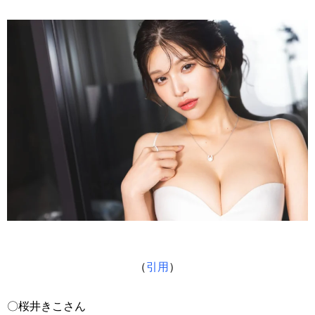
（
引用
）
〇桜井きこさん