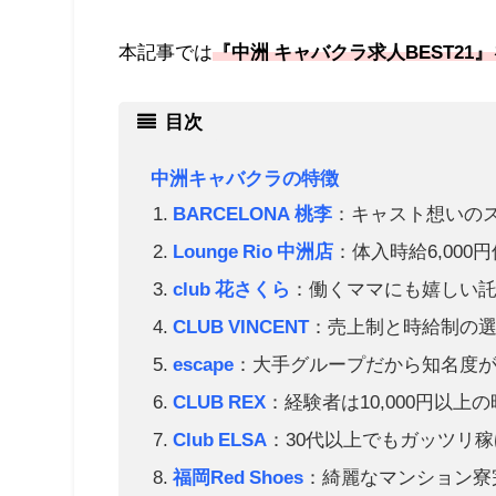
本記事では
『中洲 キャバクラ求人BEST21
目次
中洲キャバクラの特徴
BARCELONA 桃李
：キャスト想いの
Lounge Rio 中洲店
：体入時給6,000
club 花さくら
：働くママにも嬉しい
CLUB VINCENT
：売上制と時給制の
escape
：大手グループだから知名度
CLUB REX
：経験者は10,000円以上
Club ELSA
：30代以上でもガッツリ
福岡Red Shoes
：綺麗なマンション寮