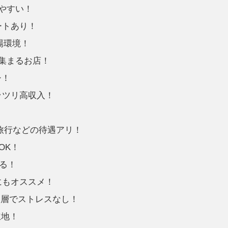
やすい！
ートあり！
場環境！
が集まるお店！
シ！
ッツリ高収入！
旅行などの待遇アリ！
OK！
る！
にもオススメ！
客層でストレスなし！
立地！