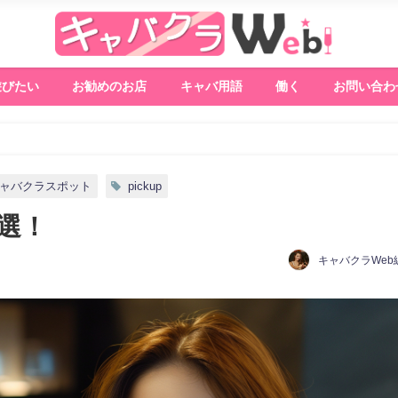
遊びたい
お勧めのお店
キャバ用語
働く
お問い合わ
ャバクラスポット
pickup
選！
キャバクラWeb