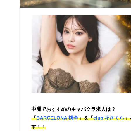
中洲でおすすめのキャバクラ求人は？
「
BARCELONA 桃李
」＆「
club 花さくら
」
す！！