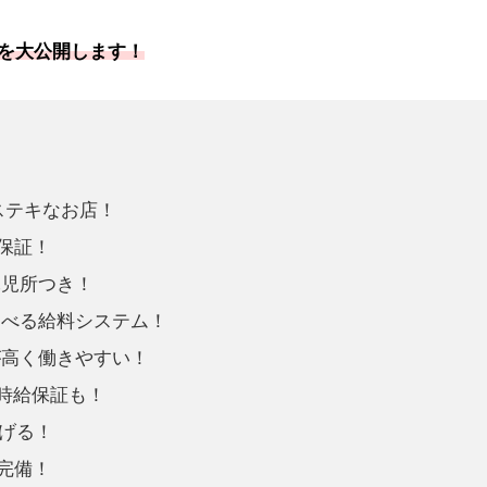
』を大公開します！
ステキなお店！
円保証！
託児所つき！
選べる給料システム！
が高く働きやすい！
の時給保証も！
稼げる！
完備！