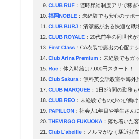
CLUB RUF
：随時昇給制度アリで稼ぎ
福岡NOBLE
：未経験でも安心のサポ
CLUB BURJ
：清潔感がある快適な職
CLUB ROYALE
：20代前半の同世代
First Class
：CA衣装で露出の心配ナ
Club Arina Premium
：未経験でもガ
Roe
：体入時給は7,000円スタート！
Club Sakura
：無料英会話教室や海外
CLUB MARQUEE
：1日3時間の勤務も
CLUB REO
：未経験でものびのび働け
PAPILLON
：社会人1年目や学生さん
THEVIRGO FUKUOKA
：落ち着いた
Club L'abeille
：ノルマがなく駅近好