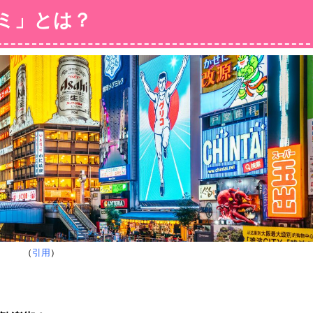
ミ」とは？
（
引用
）