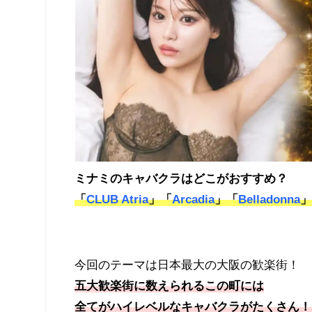
ミナミのキャバクラはどこがおすすめ？
「
CLUB Atria
」「
Arcadia
」「
Belladonna
今回のテーマは日本最大の大阪の歓楽街！
五大歓楽街に数えられるこの町には
全てがハイレベルなキャバクラがたくさん！