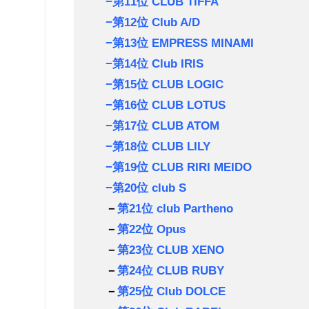
−第11位 CLUB TIFFA
−第12位 Club A/D
−第13位 EMPRESS MINAMI
−第14位 Club IRIS
−第15位 CLUB LOGIC
−第16位 CLUB LOTUS
−第17位 CLUB ATOM
−第18位 CLUB LILY
−第19位 CLUB RIRI MEIDO
−第20位 club S
－
第21位 club Partheno
－
第22位 Opus
－
第23位 CLUB XENO
－
第24位 CLUB RUBY
－
第25位 Club DOLCE