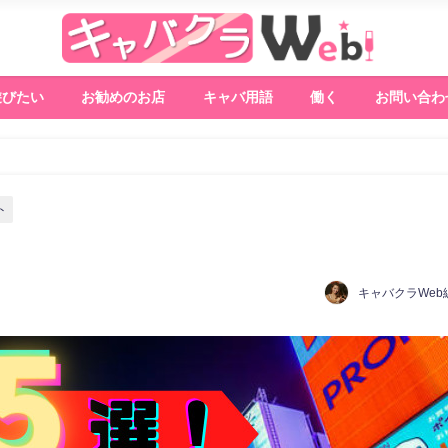
遊びたい
お勧めのお店
キャバ用語
働く
お問い合わ
ト
キャバクラWeb