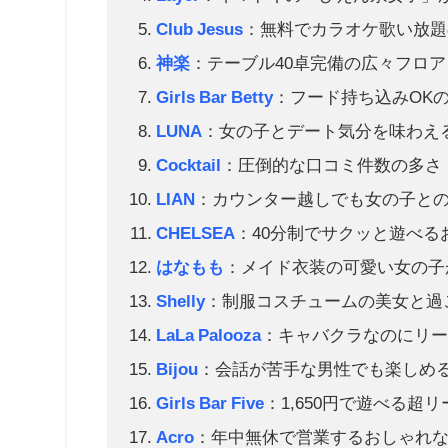
Club Jesus
：無料でカラオケ歌い放題
神楽
：テーブル40卓完備の広々フロア
Girls Bar Betty
：フード持ち込みOK
LUNA
：女の子とデート気分を味わえ
Cocktail
：圧倒的な口コミ件数の多さ
LIAN
：カウンター越しでも女の子と
CHELSEA
：40分制でサクッと遊べる
はなもも
：メイド衣装の可愛い女の子
Shelly
：制服コスチュームの美女と過
LaLa Palooza
：キャバクラなのにリ
Bijou
：会話が苦手な男性でも楽しめ
Girls Bar Five
：1,650円で遊べる超
Acro
：年中無休で営業するおしゃれ