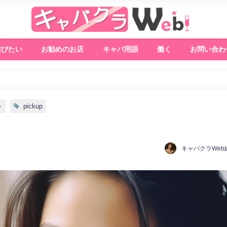
遊びたい
お勧めのお店
キャバ用語
働く
お問い合わ
ト
pickup
キャバクラWeb