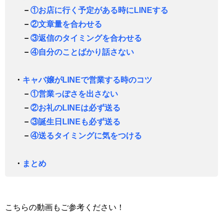
－
①お店に行く予定がある時にLINEする
－
②文章量を合わせる
－
③返信のタイミングを合わせる
－
④自分のことばかり話さない
・
キャバ嬢がLINEで営業する時のコツ
－
①営業っぽさを出さない
－
②お礼のLINEは必ず送る
－
③誕生日LINEも必ず送る
－
④送るタイミングに気をつける
・
まとめ
こちらの動画もご参考ください！