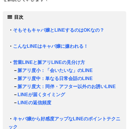
目次
・
そもそもキャバ嬢とLINEするのはOKなの？
・
こんなLINEはキャバ嬢に嫌われる！
・
営業LINEと脈アリLINEの見分け方
－
脈アリ度小：「会いたいな」のLINE
－
脈アリ度中：単なる日常会話のLINE
－
脈アリ度大：同伴・アフター以外のお誘いLINE
－
LINEが届くタイミング
－
LINEの返信頻度
・
キャバ嬢から好感度アップなLINEのポイントテクニ
ック