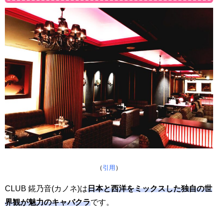
（
引用
）
CLUB 錵乃音(カノネ)は
日本と西洋をミックスした独自の世
界観が魅力のキャバクラ
です。