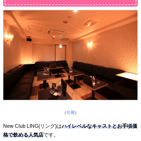
（
引用
）
New Club LING(リング)は
ハイレベルなキャストとお手頃価
格で飲める人気店
です。