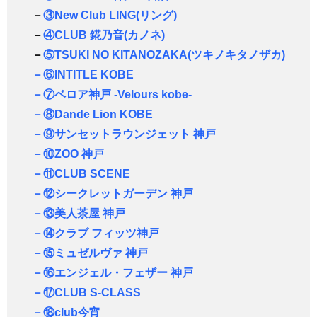
－
③New Club LING(リング)
－
④CLUB 錵乃音(カノネ)
－
⑤TSUKI NO KITANOZAKA(ツキノキタノザカ)
－⑥INTITLE KOBE
－⑦ベロア神戸 -Velours kobe-
－⑧Dande Lion KOBE
－⑨サンセットラウンジェット 神戸
－⑩ZOO 神戸
－⑪CLUB SCENE
－⑫シークレットガーデン 神戸
－⑬美人茶屋 神戸
－⑭クラブ フィッツ神戸
－⑮ミュゼルヴァ 神戸
－⑯エンジェル・フェザー 神戸
－⑰CLUB S-CLASS
－⑱club今宵