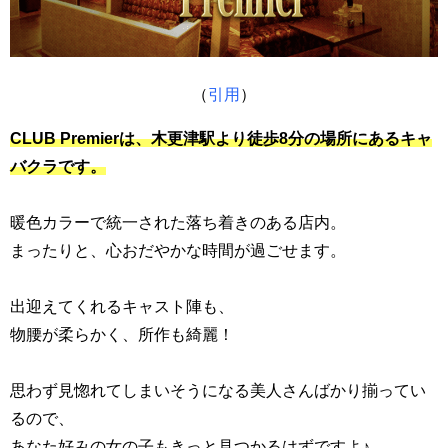
（
引用
）
CLUB Premierは、木更津駅より徒歩8分の場所にあるキャ
バクラです。
暖色カラーで統一された落ち着きのある店内。
まったりと、心おだやかな時間が過ごせます。
出迎えてくれるキャスト陣も、
物腰が柔らかく、所作も綺麗！
思わず見惚れてしまいそうになる美人さんばかり揃ってい
るので、
あなた好みの女の子もきっと見つかるはずですよ♪