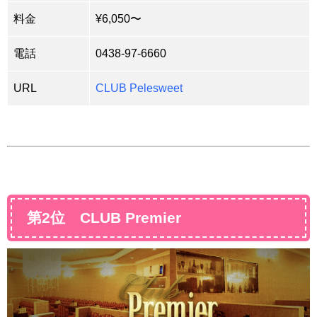
料金
¥6,050〜
電話
0438-97-6660
URL
CLUB Pelesweet
第2位 CLUB Premier