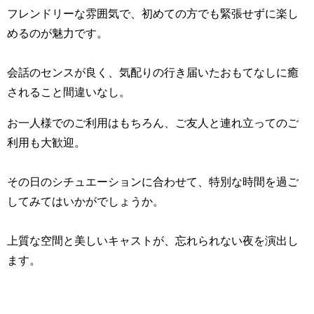
フレンドリーな雰囲気で、初めての方でも緊張せずに楽し
めるのが魅力です。
会話のセンスが良く、気配りの行き届いたおもてなしに癒
されること間違いなし。
お一人様でのご利用はもちろん、ご友人と連れ立ってのご
利用も大歓迎。
その日のシチュエーションに合わせて、特別な時間を過ご
してみてはいかがでしょうか。
上質な空間と美しいキャストが、忘れられない夜を演出し
ます。