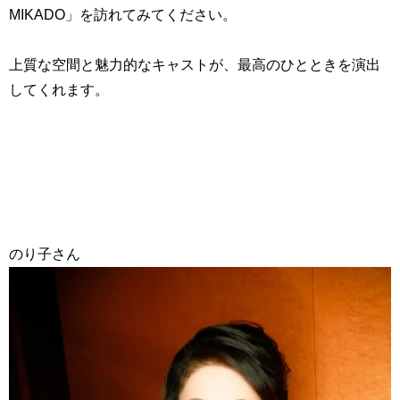
MIKADO」を訪れてみてください。
上質な空間と魅力的なキャストが、最高のひとときを演出
してくれます。
のり子さん