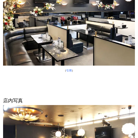
（
引用
）
店内写真