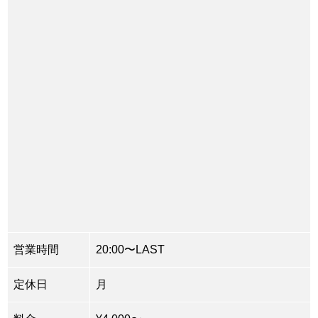
営業時間
20:00〜LAST
定休日
月