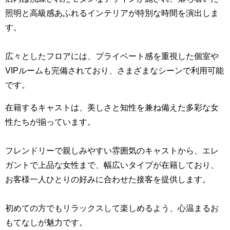
照明と高級感あふれるインテリアが特別な時間を演出しま
す。
広々としたフロアには、プライベート感を重視した個室や
VIPルームも完備されており、さまざまなシーンで利用可能
です。
在籍するキャストは、美しさと知性を兼ね備えた多彩な女
性たちが揃っています。
フレンドリーで親しみやすい雰囲気のキャストから、エレ
ガントで上品な女性まで、幅広いタイプが在籍しており、
お客様一人ひとりの好みに合わせた接客を提供します。
初めての方でもリラックスして楽しめるよう、心温まるお
もてなしが魅力です。