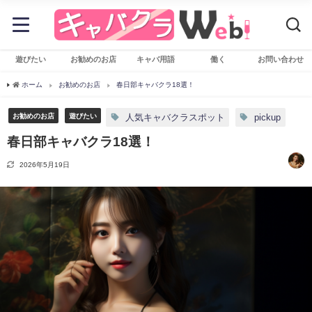
遊びたい
お勧めのお店
キャバ用語
働く
お問い合わせ
ホーム
お勧めのお店
春日部キャバクラ18選！
お勧めのお店
遊びたい
人気キャバクラスポット
pickup
春日部キャバクラ18選！
2026年5月19日