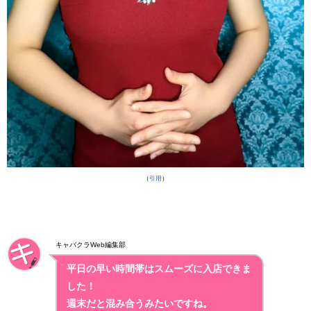
（
引用
）
キャバクラWeb編集部
平日の早い時間帯はスムーズに入店できま
した！
週末だと混み合うみたいですね。