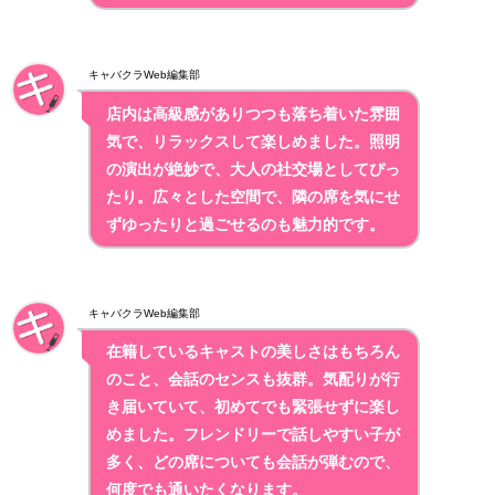
キャバクラWeb編集部
店内は高級感がありつつも落ち着いた雰囲
気で、リラックスして楽しめました。照明
の演出が絶妙で、大人の社交場としてぴっ
たり。広々とした空間で、隣の席を気にせ
ずゆったりと過ごせるのも魅力的です。
キャバクラWeb編集部
在籍しているキャストの美しさはもちろん
のこと、会話のセンスも抜群。気配りが行
き届いていて、初めてでも緊張せずに楽し
めました。フレンドリーで話しやすい子が
多く、どの席についても会話が弾むので、
何度でも通いたくなります。