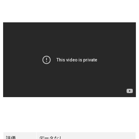
評価
データなし