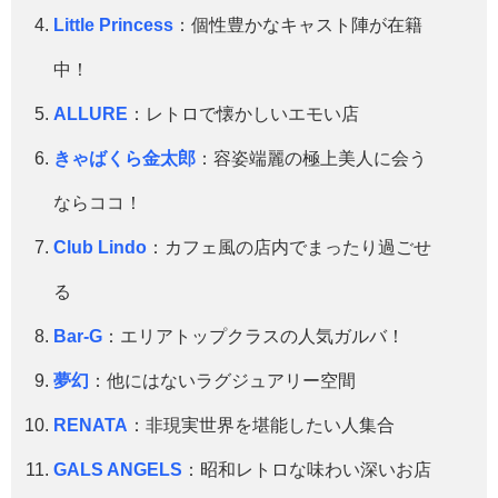
Little Princess
：個性豊かなキャスト陣が在籍
中！
ALLURE
：レトロで懐かしいエモい店
きゃばくら金太郎
：容姿端麗の極上美人に会う
ならココ！
Club Lindo
：カフェ風の店内でまったり過ごせ
る
Bar-G
：エリアトップクラスの人気ガルバ！
夢幻
：他にはないラグジュアリー空間
RENATA
：非現実世界を堪能したい人集合
GALS ANGELS
：昭和レトロな味わい深いお店