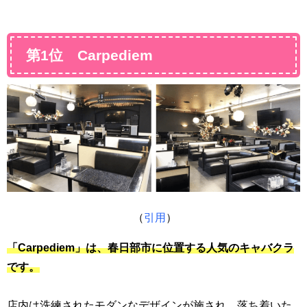
第1位 Carpediem
（
引用
）
「Carpediem」は、春日部市に位置する人気のキャバクラ
です。
店内は洗練されたモダンなデザインが施され、落ち着いた