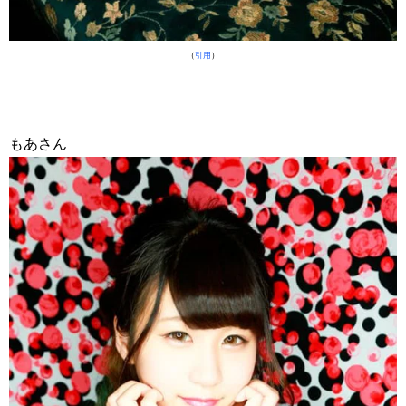
（
引用
）
もあさん