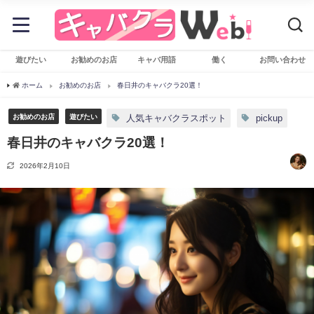
遊びたい
お勧めのお店
キャバ用語
働く
お問い合わせ
ホーム
お勧めのお店
春日井のキャバクラ20選！
お勧めのお店
遊びたい
人気キャバクラスポット
pickup
春日井のキャバクラ20選！
2026年2月10日