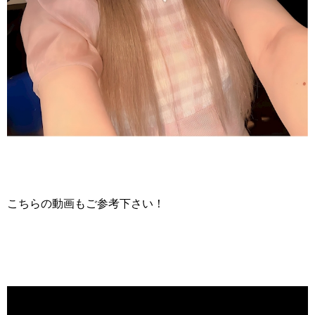
こちらの動画もご参考下さい！