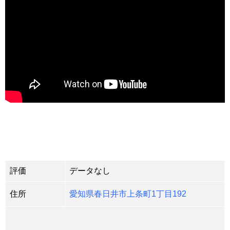
評価
データなし
住所
愛知県春日井市上条町1丁目192