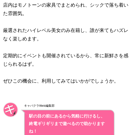
店内はモノトーンの家具でまとめられ、シックで落ち着い
た雰囲気。
厳選されたハイレベル美女のみ在籍し、誰が来てもハズレ
なく楽しめます。
定期的にイベントも開催されているから、常に新鮮さを感
じられるはず。
ぜひこの機会に、利用してみてはいかがでしょうか。
キャバクラWeb編集部
駅の目の前にあるから気軽に行けるし、
終電ギリギリまで遊べるので助かります
ね！