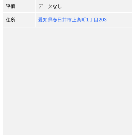
評価
データなし
住所
愛知県春日井市上条町1丁目203