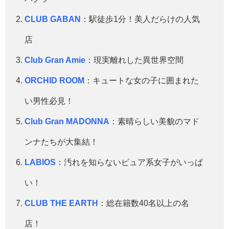
CLUB GABAN
：駅徒歩1分！美人だらけの人気
店
Club Gran Amie
：現実離れした異世界空間
ORCHID ROOM
：キュートな女の子に囲まれた
い男性必見！
Club Gran MADONNA
：素晴らしい美貌のマド
ンナたちが大集結！
LABIOS
：汚れを知らないピュア系女子がいっぱ
い！
CLUB THE EARTH
：総在籍数40名以上の名
店！