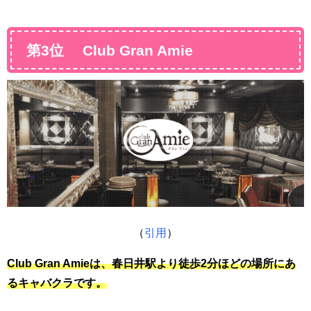
第3位 Club Gran Amie
（
引用
）
Club Gran Amie
は、春日井駅より徒歩2分ほどの場所にあ
るキャバクラです。