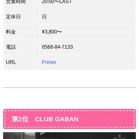
営業時間
20:00〜LAST
定休日
日
料金
¥3,800〜
電話
0568-84-7133
URL
Primer
第2位 CLUB GABAN