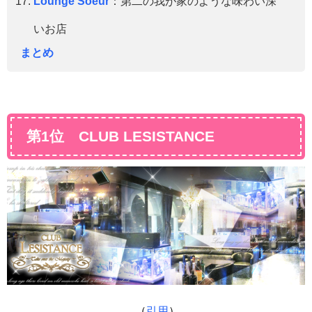
Lounge Soeur
：第二の我が家のような味わい深
いお店
まとめ
第1位 CLUB LESISTANCE
（
引用
）