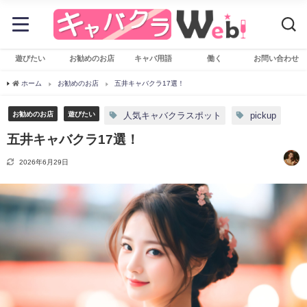
遊びたい
お勧めのお店
キャバ用語
働く
お問い合わせ
ホーム
お勧めのお店
五井キャバクラ17選！
お勧めのお店
遊びたい
人気キャバクラスポット
pickup
五井キャバクラ17選！
2026年6月29日