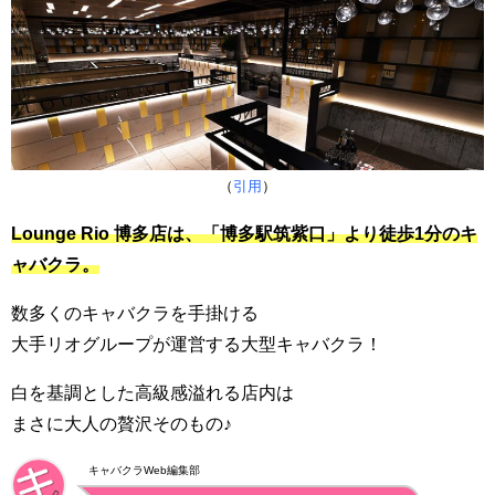
（
引用
）
Lounge Rio 博多店は、「博多駅筑紫口」より徒歩1分のキ
ャバクラ。
数多くのキャバクラを手掛ける
大手リオグループが運営する大型キャバクラ！
白を基調とした高級感溢れる店内は
まさに大人の贅沢そのもの♪
キャバクラWeb編集部