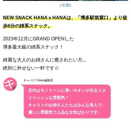
（
引用
）
NEW SNACK HANA x HANAは、「博多駅筑紫口」より徒
歩6分の姉系スナック。
2023年12月にGRAND OPENした
博多最大級の姉系スナック！
綺麗な大人のお姉さんに癒されたい方...
絶対に外せない一軒です☆
キャバクラWeb編集部
店内はモノトーンに青いネオンが光るスタ
イリッシュな雰囲気！
キャストのお姉さんたちはみんな美人で、
優しい雰囲気で上品な女性ばかりです♪