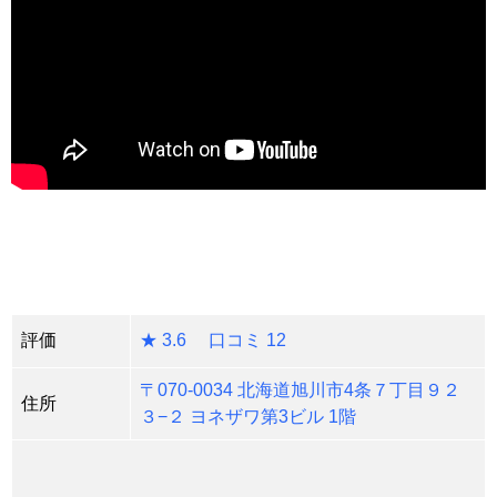
評価
★ 3.6 口コミ 12
〒070-0034 北海道旭川市4条７丁目９２
住所
３−２ ヨネザワ第3ビル 1階