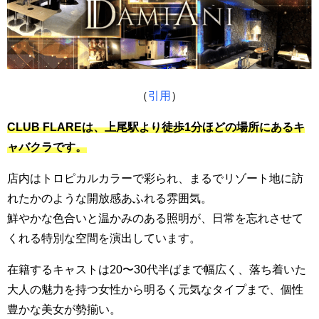
（
引用
）
CLUB FLAREは、上尾駅より徒歩1分ほどの場所にあるキ
ャバクラです。
店内はトロピカルカラーで彩られ、まるでリゾート地に訪
れたかのような開放感あふれる雰囲気。
鮮やかな色合いと温かみのある照明が、日常を忘れさせて
くれる特別な空間を演出しています。
在籍するキャストは20〜30代半ばまで幅広く、落ち着いた
大人の魅力を持つ女性から明るく元気なタイプまで、個性
豊かな美女が勢揃い。