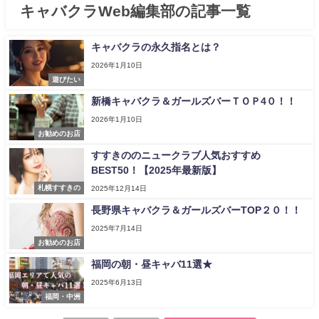
キャバクラWeb編集部の記事一覧
キャバクラの永久指名とは？
2026年1月10日
遊びたい
新橋キャバクラ＆ガールズバーＴＯＰ4０！！
2026年1月10日
お勧めのお店
すすきののニュークラブ人気おすすめ
BEST50！【2025年最新版】
札幌すすきの
2025年12月14日
長野県キャバクラ＆ガールズバーTOP２０！！
2025年7月14日
お勧めのお店
福岡の朝・昼キャバ11選★
2025年6月13日
福岡・中洲